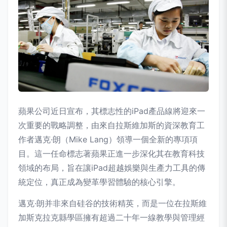
蘋果公司近日宣布，其標志性的iPad產品線將迎來一
次重要的戰略調整，由來自拉斯維加斯的資深教育工
作者邁克·朗（Mike Lang）領導一個全新的專項項
目。這一任命標志著蘋果正進一步深化其在教育科技
領域的布局，旨在讓iPad超越娛樂與生產力工具的傳
統定位，真正成為變革學習體驗的核心引擎。
邁克·朗并非來自硅谷的技術精英，而是一位在拉斯維
加斯克拉克縣學區擁有超過二十年一線教學與管理經