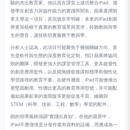
驗的杰出教育家。他以其在課堂上成功整合iPad、激
發學生創造力與協作能力的實踐而聞名。蘋果選擇朗
來主導這一項目，其信號非常明確：未來的iPad創新
將更加植根于真實的教育場景與需求，聆聽教師與學
生的聲音，讓技術切實服務于教與學。
分析人士認為，此項目可能聚焦于幾個關鍵方向。首
先是軟件與生態的深度教育化定制。預計蘋果將協同
朗的團隊，開發更強大的課堂管理工具、更具啟發性
的創意應用套件，以及能無縫銜接課程標準和個性化
學習路徑的教育平臺。在硬件層面，iPad可能會推出
更堅固耐用、性價比更高的教育專用型號，并可能配
備如蘋果鉛筆的進階版等更能促進手寫、繪圖與
STEM（科學、技術、工程、數學）學習的配件。
朗的領導風格強調“實踐出真知”。在他的愿景中，
iPad不應僅僅是分發作業和資料的設備，而應成為一