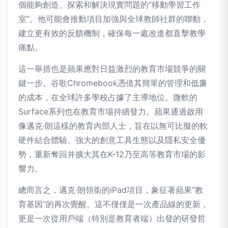
個能夠創造、探索和解決現實問題的“移動學習工作
室”。他可能會推動項目加強與全球教師社群的聯動，
建立更有效的反饋機制，確保每一處改進都直擊教學
痛點。
這一舉措也是蘋果應對日益激烈的教育市場競爭的關
鍵一步。谷歌Chromebook憑借其簡單的管理和低廉
的成本，在全球許多學校占據了主導地位。微軟的
Surface系列也在教育市場持續發力。蘋果通過啟用
像邁克·朗這樣的教育內部人士，旨在以無可比擬的軟
硬件結合體驗、強大的創意工具生態以及隱私安全優
勢，重新奪回并擴大其在K-12乃至高等教育市場的影
響力。
總而言之，邁克·朗領銜的iPad項目，象征著蘋果“教
育基因”的再次覺醒。這不僅僅是一次產品線的更新，
更是一次從用戶端（特別是教育者端）出發的研發哲