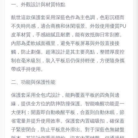
一、外觀設計與材質特點
航世這款保護套采用深藍色作為主色調，色彩沉穩而
不失時尚感，適合商務和休閑場景。外殼使用優質PU
皮革材質，手感細膩且耐磨，能有效抵御日常刮擦。
內部為柔軟絨面襯里，避免平板屏幕與外殼直接接
觸，防止劃傷。超薄設計是其主要亮點，整體厚度控
制在毫米級別，裝入平板后仍保持輕便，方便隨身攜
帶或手持使用。
二、功能與保護性能
保護套采用全包式設計，能夠覆蓋平板的四角與邊
緣，提供全方位的防摔防撞保護。智能喚醒功能是一
大便利：開蓋即自動喚醒平板，合蓋則自動休眠，節
省電量并提升使用效率。保護套內置磁吸扣，確保蓋
子緊密閉合，防止平板意外滑出。對于深藍色無鍵盤